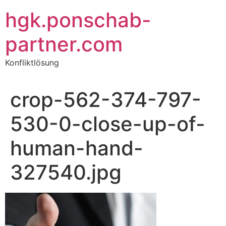
Zum
hgk.ponschab-
Inhalt
springen
partner.com
Konfliktlösung
crop-562-374-797-
530-0-close-up-of-
human-hand-
327540.jpg