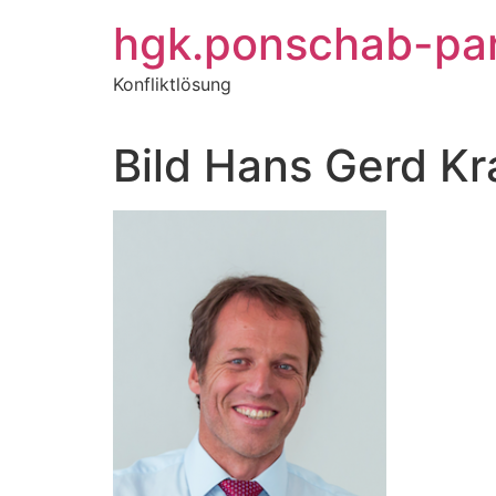
Zum
hgk.ponschab-pa
Inhalt
springen
Konfliktlösung
Bild Hans Gerd K