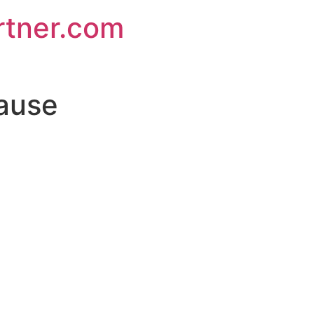
rtner.com
rause