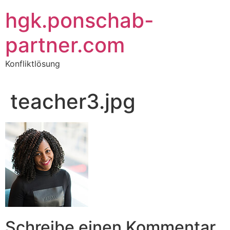
Zum
hgk.ponschab-
Inhalt
springen
partner.com
Konfliktlösung
teacher3.jpg
Schreibe einen Kommentar